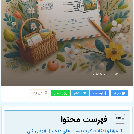
بازدید 39465
توییتر
فیسبوک
تلگرام
واتساپ
کپی لینک
فهرست محتوا
مزایا و امکانات کارت پستال های دیجیتال ایونتی فای