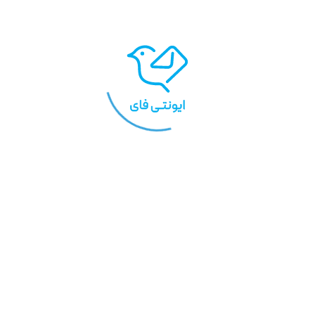
یش کارت
ویرایش کارت
ویرا
 پستال
کارت دعوت
فال حافظ
بلاگ
طراحی اختصاصی
تقـویم یار
مدیریت هم