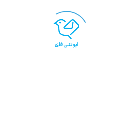
یش کارت
ویرایش کارت
ویرا
 پستال
کارت دعوت
فال حافظ
بلاگ
طراحی اختصاصی
تقـویم یار
مدیریت هم